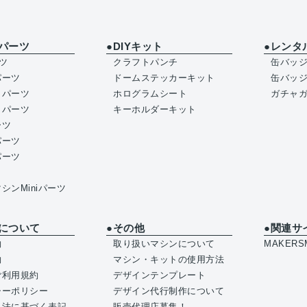
パーツ
●DIYキット
●レンタ
ツ
クラフトパンチ
缶バッ
パーツ
ドームステッカーキット
缶バッ
イパーツ
ホログラムシート
ガチャ
トパーツ
キーホルダーキット
ーツ
パーツ
パーツ
シンMiniパーツ
について
●その他
●関連サ
約
取り扱いマシンについて
MAKERSM
約
マシン・キットの使用方法
ご利用規約
デザインテンプレート
シーポリシー
デザイン代行制作について
引法に基づく表記
販売代理店募集！