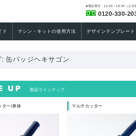
■電話受付：10:00～18:00（土
0120-330-20
イド
マシン・キットの使用方法
デザインテンプレート
:
缶バッジヘキサゴン
E UP
製品ラインナップ
ッター/単体
マルチカッター