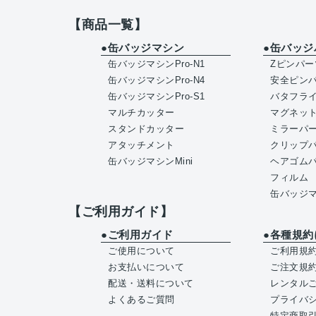
【商品一覧】
●缶バッジマシン
●缶バッジ
缶バッジマシンPro-N1
Zピンパー
缶バッジマシンPro-N4
安全ピン
缶バッジマシンPro-S1
バタフラ
マルチカッター
マグネッ
スタンドカッター
ミラーパ
アタッチメント
クリップ
缶バッジマシンMini
ヘアゴム
フィルム
缶バッジマ
【ご利用ガイド】
●ご利用ガイド
●各種規約
ご使用について
ご利用規
お支払いについて
ご注文規
配送・送料について
レンタル
よくあるご質問
プライバ
特定商取