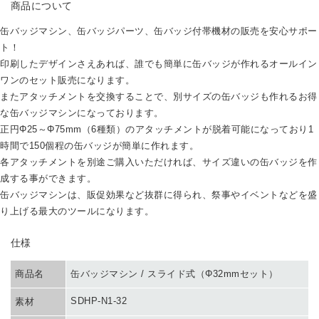
商品について
缶バッジマシン、缶バッジパーツ、缶バッジ付帯機材の販売を安心サポー
ト！
印刷したデザインさえあれば、誰でも簡単に缶バッジが作れるオールイン
ワンのセット販売になります。
またアタッチメントを交換することで、別サイズの缶バッジも作れるお得
な缶バッジマシンになっております。
正円Φ25～Φ75mm（6種類）のアタッチメントが脱着可能になっており1
時間で150個程の缶バッジが簡単に作れます。
各アタッチメントを別途ご購入いただければ、サイズ違いの缶バッジを作
成する事ができます。
缶バッジマシンは、販促効果など抜群に得られ、祭事やイベントなどを盛
り上げる最大のツールになります。
SPEC
仕様
商品名
缶バッジマシン / スライド式（Φ32mmセット）
SDHP-N1-32
素材