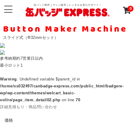
缶バッジ制作 | マシン販売 | レンタルを安心サポート！
0
Button Maker Machine
スライド式（Φ32mmセット）
参考納期
約7営業日以内
最小ロット
1
Warning
: Undefined variable $parent_id in
/home/xs032497/canbadge-express.com/public_html/badgere-
wp/wp-content/themes/welcart_basic-
vollre/page_item_detail02.php
on line
70
詳細見積もり・商品問い合わせ
PRICE
価格
ABOUT