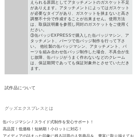
えられる原因としてアタッチメントのガスケット不足
がありえます。アタッチメントによってはガスケット
が必要なタイプがあり、ガスケットを挟まないと高さ
調整不十分で作成することが出来ません。使用方法
は、取扱説明書を参照し同封のガスケットをご使用く
ださい。
③缶バッジEXPRESSで購入した缶バッジマシン、ア
タッチメント、パーツで缶バッジ制作を行って下さ
い。 他社製の缶バッジマシン、アタッチメント、パ
ーツを組み合わせ缶バッジ制作した場合、不具合が生
じ故障、缶バッジがうまく作れないなどのクレーム
は、保証期間であっても保証対象外とさせていただき
ます。
TRIAL PRODUCT
試作品について
GOODS EXPRESS
グッズエクスプレスとは
缶バッジマシン / スライド式制作を安心サポート！
高品質！低価格！短納期！
小ロットに対応！
アイディアの詰まった印象に残る話題の人気商品を、豊富に取り揃えてお