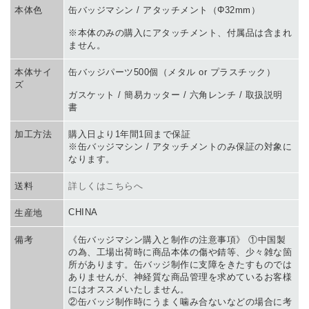
本体色
缶バッジマシン / アタッチメント（Φ32mm）
※本体のみの購入にアタッチメント、付属品は含まれ
ません。
本体サイ
缶バッジパーツ500個（メタル or プラスチック）
ズ
ガスケット / 簡易カッター / 六角レンチ / 取扱説明
書
加工方法
購入日より1年間1回まで保証
※缶バッジマシン / アタッチメントのみ保証の対象に
なります。
送料
詳しくはこちらへ
CHINA
生産地
備考
《缶バッジマシン購入と制作の注意事項》 ①中国製
の為、工場出荷時に商品本体の傷や錆等、少々雑な箇
所があります。缶バッジ制作に支障をきたすものでは
ありませんが、神経質な商品管理を求めているお客様
にはオススメいたしません。
②缶バッジ制作時にうまく噛み合ないなどの場合に考