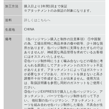
加工方法
購入日より1年間1回まで保証
※アタッチメントのみ保証の対象になります。
送料
詳しくはこちらへ
CHINA
生産地
備考
《缶バッジマシン購入と制作の注意事項》 ①中国製
の為、工場出荷時に商品本体の傷や錆等、少々雑な箇
所があります。缶バッジ制作に支障をきたすものでは
ありませんが、神経質な商品管理を求めているお客様
にはオススメいたしません。
②缶バッジ制作時にうまく噛み合ないなどの場合に考
えられる原因としてアタッチメントのガスケット不足
がありえます。アタッチメントによってはガスケット
が必要なタイプがあり、ガスケットを挟まないと高さ
調整不十分で作成することが出来ません。使用方法
は、取扱説明書を参照し同封のガスケットをご使用く
ださい。
③缶バッジEXPRESSで購入した缶バッジマシン、ア
タッチメント、パーツで缶バッジ制作を行って下さ
い。 他社製の缶バッジマシン、アタッチメント、パ
ーツを組み合わせ缶バッジ制作した場合、不具合が生