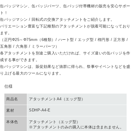
缶バッジマシン、缶バッジパーツ、缶バッジ付帯機材の販売を安心サポー
ト！
缶バッジマシン / 回転式の交換アタッチメントをご紹介します。
バリエーション豊富な下記種類のアタッチメントが脱着可能になっており
ます。
（正円Φ25～Φ75mm（6種類）/ ハート型 / エッグ型 / 楕円形 / 正方形 /
五角形 / 六角形 / ミラーパーツ）
各アタッチメントを別途ご購入いただければ、サイズ違いの缶バッジを作
成する事ができます。
缶バッジマシンは、販促効果など抜群に得られ、祭事やイベントなどを盛
り上げる最大のツールになります。
SPEC
仕様
商品名
アタッチメントA4（エッグ型）
SDHP-A4-E
素材
本体色
アタッチメント（エッグ型）
※アタッチメントのみの購入に本体は含まれません。