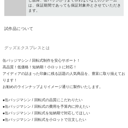
じ故障、缶バッジがうまく作れないなどのクレーム
は、保証期間であっても保証対象外とさせていただき
ます。
TRIAL PRODUCT
試作品について
GOODS EXPRESS
グッズエクスプレスとは
缶バッジマシン / 回転式制作を安心サポート！
高品質！低価格！短納期！
小ロットに対応！
アイディアの詰まった印象に残る話題の人気商品を、豊富に取り揃えてお
ります！
お勧めのラインナップよりイメージ通りに製作いたします。
●缶バッジマシン / 回転式の品質にこだわりたい
●缶バッジマシン / 回転式の費用を予算内に抑えたい
●缶バッジマシン / 回転式を短納期で対応してほしい
●缶バッジマシン / 回転式を小ロットで注文したい