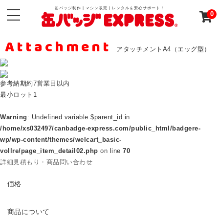
缶バッジ制作 | マシン販売 | レンタルを安心サポート！
0
Attachment
アタッチメントA4（エッグ型）
参考納期
約7営業日以内
最小ロット
1
Warning
: Undefined variable $parent_id in
/home/xs032497/canbadge-express.com/public_html/badgere-
wp/wp-content/themes/welcart_basic-
vollre/page_item_detail02.php
on line
70
詳細見積もり・商品問い合わせ
PRICE
価格
ABOUT
商品について