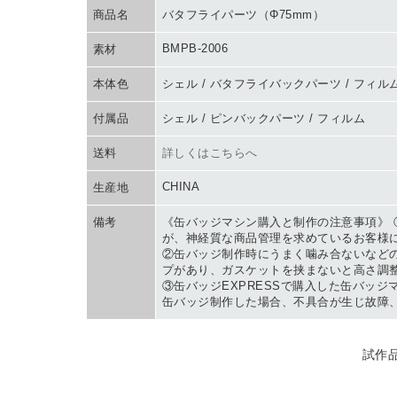
商品名
バタフライパーツ（Φ75mm）
BMPB-2006
素材
本体色
シェル / バタフライバックパーツ / フィル
付属品
シェル / ピンバックパーツ / フィルム
送料
詳しくはこちらへ
CHINA
生産地
備考
《缶バッジマシン購入と制作の注意事項》
が、神経質な商品管理を求めているお客様
②缶バッジ制作時にうまく噛み合ないなど
プがあり、ガスケットを挟まないと高さ調
③缶バッジEXPRESSで購入した缶バッ
缶バッジ制作した場合、不具合が生じ故障
TRIAL PRODUCT
試作