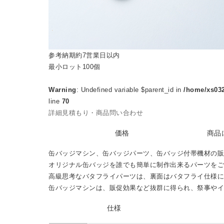
参考納期
約7営業日以内
最小ロット
100個
Warning
: Undefined variable $parent_id in
/home/xs032
line
70
詳細見積もり・商品問い合わせ
PRICE
ABOUT
価格
商品
缶バッジマシン、缶バッジパーツ、缶バッジ付帯機材の販
オリジナル缶バッジを誰でも簡単に制作出来るパーツをご
高級思考なバタフライパーツは、裏面はバタフライ仕様にな
缶バッジマシンは、販促効果など抜群に得られ、祭事やイ
SPEC
仕様