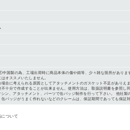
ム
 ①中国製の為、工場出荷時に商品本体の傷や錆等、少々雑な箇所がありま
にはオススメいたしません。
の場合に考えられる原因としてアタッチメントのガスケット不足がありえ
整不十分で作成することが出来ません。使用方法は、取扱説明書を参照し
ジマシン、アタッチメント、パーツで缶バッジ制作を行って下さい。 他社
、缶バッジがうまく作れないなどのクレームは、保証期間であっても保証
品について