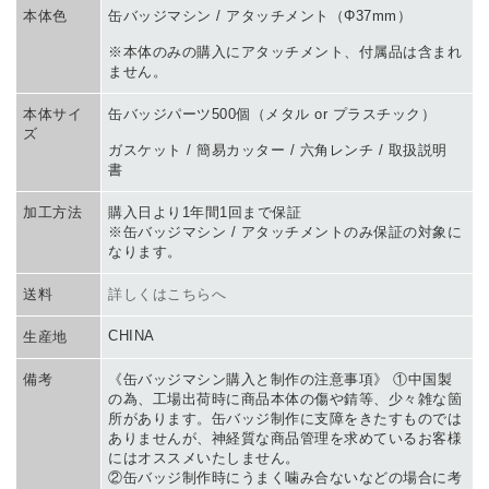
本体色
缶バッジマシン / アタッチメント（Φ37mm）
※本体のみの購入にアタッチメント、付属品は含まれ
ません。
本体サイ
缶バッジパーツ500個（メタル or プラスチック）
ズ
ガスケット / 簡易カッター / 六角レンチ / 取扱説明
書
加工方法
購入日より1年間1回まで保証
※缶バッジマシン / アタッチメントのみ保証の対象に
なります。
送料
詳しくはこちらへ
CHINA
生産地
備考
《缶バッジマシン購入と制作の注意事項》 ①中国製
の為、工場出荷時に商品本体の傷や錆等、少々雑な箇
所があります。缶バッジ制作に支障をきたすものでは
ありませんが、神経質な商品管理を求めているお客様
にはオススメいたしません。
②缶バッジ制作時にうまく噛み合ないなどの場合に考