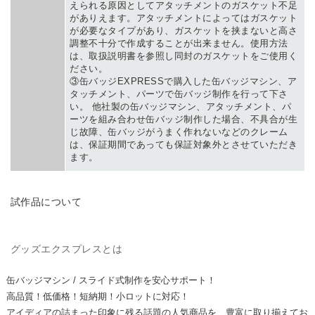
えられる原因としてアタッチメントのガスケット不足
がありえます。アタッチメントによってはガスケット
が必要なタイプがあり、ガスケットを挟まないと高さ
調整不十分で作成することが出来ません。使用方法
は、取扱説明書を参照し同封のガスケットをご使用く
ださい。
③缶バッジEXPRESSで購入した缶バッジマシン、ア
タッチメント、パーツで缶バッジ制作を行って下さ
い。 他社製の缶バッジマシン、アタッチメント、パ
ーツを組み合わせ缶バッジ制作した場合、不具合が生
じ故障、缶バッジがうまく作れないなどのクレーム
は、保証期間であっても保証対象外とさせていただき
ます。
TRIAL PRODUCT
試作品について
GOODS EXPRESS
グッズエクスプレスとは
缶バッジマシン / スライド式制作を安心サポート！
高品質！低価格！短納期！
小ロットに対応！
アイディアの詰まった印象に残る話題の人気商品を、豊富に取り揃えてお