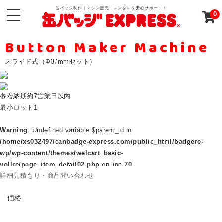
缶バッジ制作 | マシン販売 | レンタルを安心サポート！
0
Button Maker Machine
スライド式（Φ37mmセット）
参考納期
約7営業日以内
最小ロット
1
Warning
: Undefined variable $parent_id in
/home/xs032497/canbadge-express.com/public_html/badgere-
wp/wp-content/themes/welcart_basic-
vollre/page_item_detail02.php
on line
70
詳細見積もり・商品問い合わせ
PRICE
価格
ABOUT