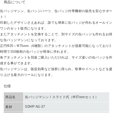
商品について
缶バッジマシン、缶バッジパーツ、缶バッジ付帯機材の販売を安心サポー
ト！
印刷したデザインさえあれば、誰でも簡単に缶バッジが作れるオールイン
ワンのセット販売になります。
またアタッチメントを交換することで、別サイズの缶バッジも作れるお得
な缶バッジマシンになっております。
正円Φ25～Φ75mm（6種類）のアタッチメントが脱着可能になっており1
時間で150個程の缶バッジが簡単に作れます。
各アタッチメントを別途ご購入いただければ、サイズ違いの缶バッジを作
成する事ができます。
缶バッジマシンは、販促効果など抜群に得られ、祭事やイベントなどを盛
り上げる最大のツールになります。
SPEC
仕様
商品名
缶バッジマシン / スライド式（Φ37mmセット）
SDHP-N1-37
素材