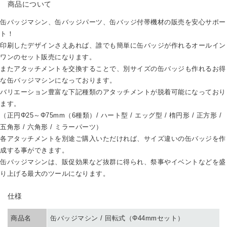
商品について
缶バッジマシン、缶バッジパーツ、缶バッジ付帯機材の販売を安心サポー
ト！
印刷したデザインさえあれば、誰でも簡単に缶バッジが作れるオールイン
ワンのセット販売になります。
またアタッチメントを交換することで、別サイズの缶バッジも作れるお得
な缶バッジマシンになっております。
バリエーション豊富な下記種類のアタッチメントが脱着可能になっており
ます。
（正円Φ25～Φ75mm（6種類）/ ハート型 / エッグ型 / 楕円形 / 正方形 /
五角形 / 六角形 / ミラーパーツ）
各アタッチメントを別途ご購入いただければ、サイズ違いの缶バッジを作
成する事ができます。
缶バッジマシンは、販促効果など抜群に得られ、祭事やイベントなどを盛
り上げる最大のツールになります。
SPEC
仕様
商品名
缶バッジマシン / 回転式（Φ44mmセット）