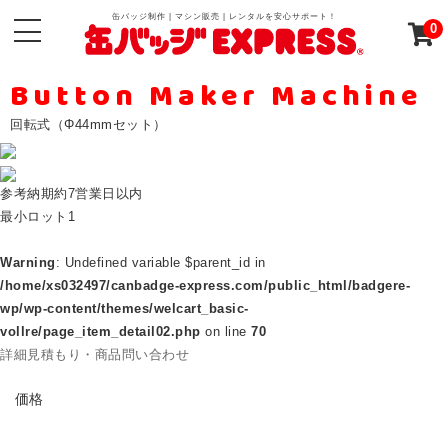
缶バッジ制作 | マシン販売 | レンタルを安心サポート！
0
Button Maker Machine
回転式（Φ44mmセット）
参考納期
約7営業日以内
最小ロット
1
Warning
: Undefined variable $parent_id in
/home/xs032497/canbadge-express.com/public_html/badgere-
wp/wp-content/themes/welcart_basic-
vollre/page_item_detail02.php
on line
70
詳細見積もり・商品問い合わせ
PRICE
価格
ABOUT