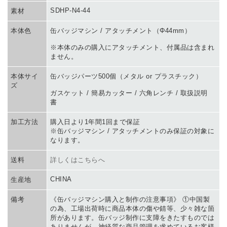
SDHP-N4-44
素材
本体色
缶バッジマシン / アタッチメント（Φ44mm）
※本体のみの購入にアタッチメント、付属品は含まれ
ません。
本体サイ
缶バッジパーツ500個（メタル or プラスチック）
ズ
ガスケット / 簡易カッター / 六角レンチ / 取扱説明
書
加工方法
購入日より1年間1回まで保証
※缶バッジマシン / アタッチメントのみ保証の対象に
なります。
送料
詳しくはこちらへ
CHINA
生産地
備考
《缶バッジマシン購入と制作の注意事項》 ①中国製
の為、工場出荷時に商品本体の傷や錆等、少々雑な箇
所があります。缶バッジ制作に支障をきたすものでは
ありませんが、神経質な商品管理を求めているお客様