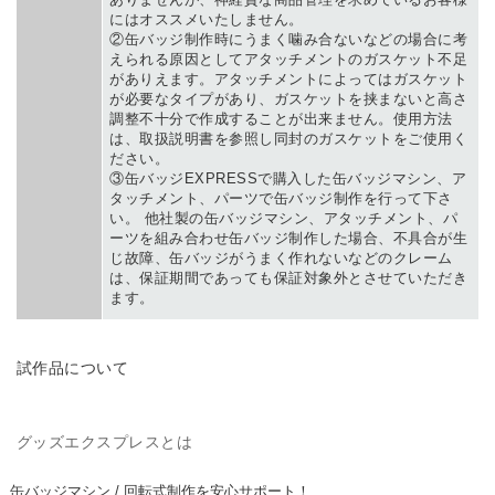
にはオススメいたしません。
②缶バッジ制作時にうまく噛み合ないなどの場合に考
えられる原因としてアタッチメントのガスケット不足
がありえます。アタッチメントによってはガスケット
が必要なタイプがあり、ガスケットを挟まないと高さ
調整不十分で作成することが出来ません。使用方法
は、取扱説明書を参照し同封のガスケットをご使用く
ださい。
③缶バッジEXPRESSで購入した缶バッジマシン、ア
タッチメント、パーツで缶バッジ制作を行って下さ
い。 他社製の缶バッジマシン、アタッチメント、パ
ーツを組み合わせ缶バッジ制作した場合、不具合が生
じ故障、缶バッジがうまく作れないなどのクレーム
は、保証期間であっても保証対象外とさせていただき
ます。
TRIAL PRODUCT
試作品について
GOODS EXPRESS
グッズエクスプレスとは
缶バッジマシン / 回転式制作を安心サポート！