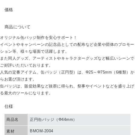
PRICE
価格
ABOUT
商品について
オリジナル缶バッジ制作を安心サポート！
イベントやキャンペーンの記念品としての配布など企業や団体のプロモー
ション等、様々な場面で活躍します。
また同人グッズ、アーティストやキャラクターグッズなど幅広いシーンで
ご好評いただいております。
人気の定番アイテム、缶バッジ（正円型）は、Φ25～Φ75mm（6種類）か
らお選び頂けます。
缶バッジは、販促効果など抜群に得られ、祭事やイベントなどを盛り上げ
る最大のツールになります。
SPEC
仕様
商品名
正円缶バッジ（Φ44mm）
BMOM-2004
素材