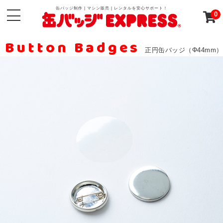
缶バッジ制作 | マシン販売 | レンタルを安心サポート！
0
Button Badges
正円缶バッジ（Φ44mm）