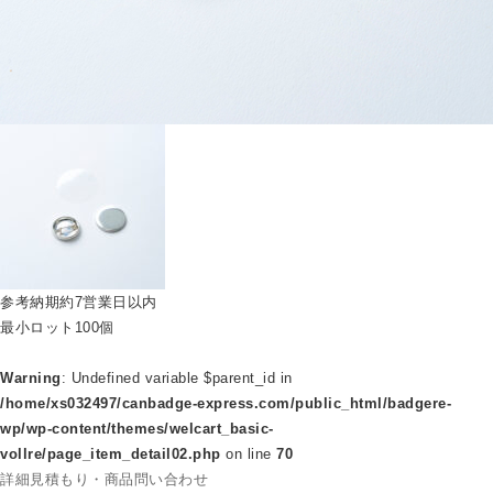
参考納期
約7営業日以内
最小ロット
100個
Warning
: Undefined variable $parent_id in
/home/xs032497/canbadge-express.com/public_html/badgere-
wp/wp-content/themes/welcart_basic-
vollre/page_item_detail02.php
on line
70
詳細見積もり・商品問い合わせ