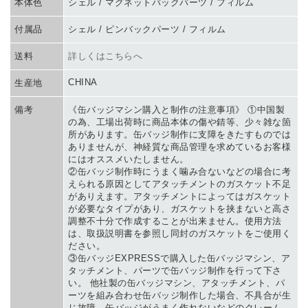
本体色
シェル / マグネットバックパーツ / フィルム
付属品
シェル / ピンバックパーツ / フィルム
送料
詳しくはこちらへ
CHINA
生産地
備考
《缶バッジマシン購入と制作の注意事項》 ①中国製
の為、工場出荷時に商品本体の傷や錆等、少々雑な箇
所があります。缶バッジ制作に支障をきたすものでは
ありませんが、神経質な商品管理を求めているお客様
にはオススメいたしません。
②缶バッジ制作時にうまく噛み合ないなどの場合に考
えられる原因としてアタッチメントのガスケット不足
がありえます。アタッチメントによってはガスケット
が必要なタイプがあり、ガスケットを挟まないと高さ
調整不十分で作成することが出来ません。使用方法
は、取扱説明書を参照し同封のガスケットをご使用く
ださい。
③缶バッジEXPRESSで購入した缶バッジマシン、ア
タッチメント、パーツで缶バッジ制作を行って下さ
い。 他社製の缶バッジマシン、アタッチメント、パ
ーツを組み合わせ缶バッジ制作した場合、不具合が生
じ故障、缶バッジがうまく作れないなどのクレーム