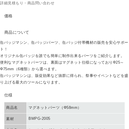
詳細見積もり・商品問い合わせ
PRICE
価格
ABOUT
商品について
缶バッジマシン、缶バッジパーツ、缶バッジ付帯機材の販売を安心サポー
ト！
オリジナル缶バッジを誰でも簡単に制作出来るパーツをご紹介します。
便利なマグネットパーツは、裏面はマグネット仕様になっておりΦ25～
Φ75mm（6種類）から選べます。
缶バッジマシンは、販促効果など抜群に得られ、祭事やイベントなどを盛
り上げる最大のツールになります。
SPEC
仕様
商品名
マグネットパーツ（Φ58mm）
BMPG-2005
素材