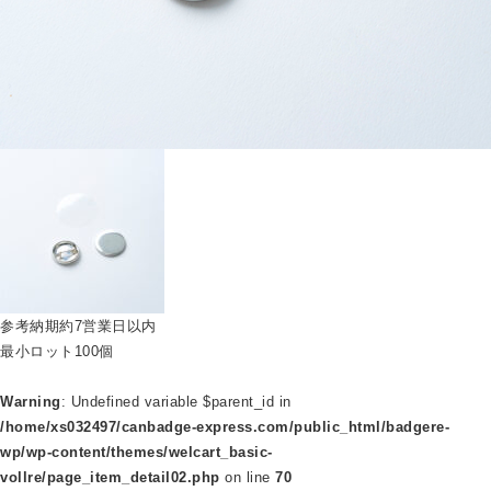
参考納期
約7営業日以内
最小ロット
100個
Warning
: Undefined variable $parent_id in
/home/xs032497/canbadge-express.com/public_html/badgere-
wp/wp-content/themes/welcart_basic-
vollre/page_item_detail02.php
on line
70