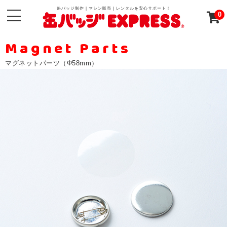
缶バッジ制作 | マシン販売 | レンタルを安心サポート！
0
Magnet Parts
マグネットパーツ（Φ58mm）