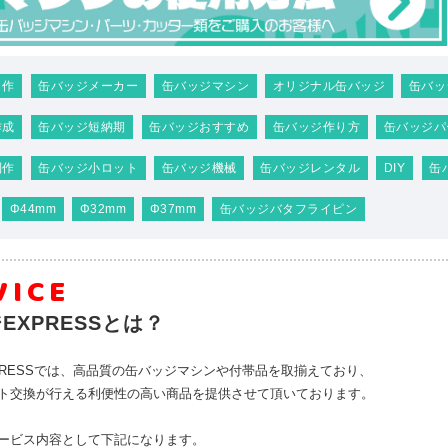
自作
缶バッジメーカー
缶バッジマシン
オリジナル缶バッジ
缶バッ
作成
缶バッジ短納期
缶バッジおすすめ
缶バッジ作り方
缶バッジパ
制作
缶バッジ小ロット
缶バッジ機械
缶バッジレンタル
DIY
缶
Φ44mm
Φ32mm
Φ37mm
缶バッジバタフライピン
VICE
EXPRESSとは？
PRESSでは、高品質の缶バッジマシンや付帯品を取揃えており、
ト交換が行える利便性の高い商品を提供させて頂いております。
ービス内容として下記になります。