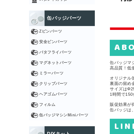
缶バッジパーツ
Zピンパーツ
安全ピンパーツ
AB
バタフライパーツ
缶バッジマ
マグネットパーツ
高品質！低
ミラーパーツ
オリジナル
裏面の留め
クリップパーツ
サイズはΦ2
ヘアゴムパーツ
1時間で1
販促効果が
フィルム
缶バッジは
缶バッジマシンMiniパーツ
LIN
DIYキット