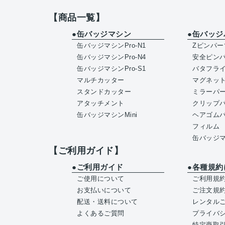
【商品一覧】
●缶バッジマシン
●缶バッジ
缶バッジマシンPro-N1
Zピンパー
缶バッジマシンPro-N4
安全ピン
缶バッジマシンPro-S1
バタフラ
マルチカッター
マグネッ
スタンドカッター
ミラーパ
アタッチメント
クリップ
缶バッジマシンMini
ヘアゴム
フィルム
缶バッジマ
【ご利用ガイド】
●ご利用ガイド
●各種規約
ご使用について
ご利用規
お支払いについて
ご注文規
配送・送料について
レンタル
よくあるご質問
プライバ
特定商取