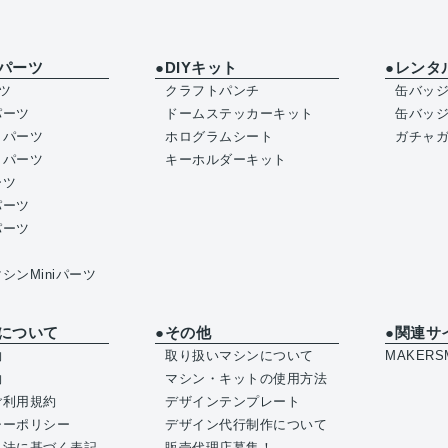
パーツ
●DIYキット
●レンタ
ツ
クラフトパンチ
缶バッ
パーツ
ドームステッカーキット
缶バッ
イパーツ
ホログラムシート
ガチャ
トパーツ
キーホルダーキット
ーツ
パーツ
パーツ
シンMiniパーツ
について
●その他
●関連サ
約
取り扱いマシンについて
MAKERSM
約
マシン・キットの使用方法
ご利用規約
デザインテンプレート
シーポリシー
デザイン代行制作について
引法に基づく表記
販売代理店募集！