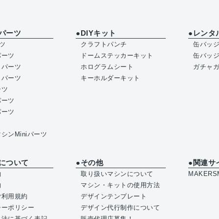
パーツ
●DIYキット
●レンタ
ツ
クラフトパンチ
缶バッ
パーツ
ドームステッカーキット
缶バッ
イパーツ
ホログラムシート
ガチャ
トパーツ
キーホルダーキット
ーツ
パーツ
パーツ
シンMiniパーツ
について
●その他
●関連サ
約
取り扱いマシンについて
MAKERSM
約
マシン・キットの使用方法
ご利用規約
デザインテンプレート
シーポリシー
デザイン代行制作について
引法に基づく表記
販売代理店募集！