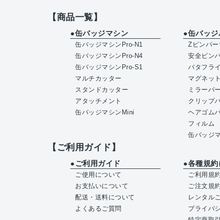
【商品一覧】
●缶バッジマシン
●缶バッジ
缶バッジマシンPro-N1
Zピンパー
缶バッジマシンPro-N4
安全ピン
缶バッジマシンPro-S1
バタフラ
マルチカッター
マグネッ
スタンドカッター
ミラーパ
アタッチメント
クリップ
缶バッジマシンMini
ヘアゴム
フィルム
缶バッジマ
【ご利用ガイド】
●ご利用ガイド
●各種規約
ご使用について
ご利用規
お支払いについて
ご注文規
配送・送料について
レンタル
よくあるご質問
プライバ
特定商取